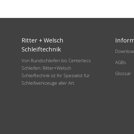
Ritter + Welsch
Inform
Schleiftechnik
Downloa
Von Rundschleifen bis Centerless
AGBs
Schleifen: Ritter+Welsch
Glossar
Schleiftechnik ist Ihr Spezialist für
Schleifwerkzeuge aller Art.