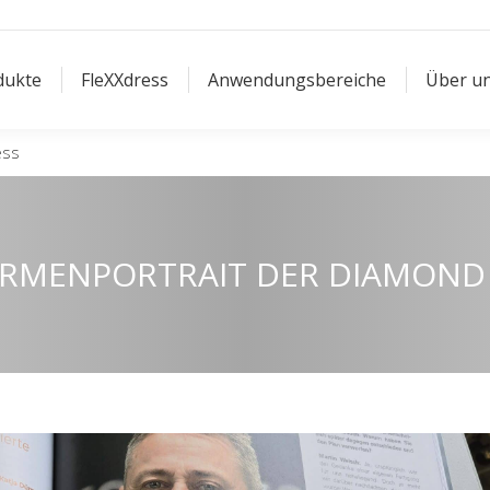
dukte
FleXXdress
Anwendungsbereiche
Über u
dukte
FleXXdress
Anwendungsbereiche
Über u
ess
IRMENPORTRAIT DER DIAMOND