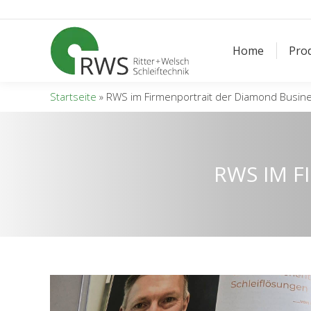
Home
Pro
Home
Pro
Startseite
»
RWS im Firmenportrait der Diamond Busin
RWS IM F