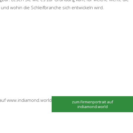
und wohin die Schleifbranche sich entwickeln wird.
l auf www.indiamond.world
zum Firmenportrait auf
indiamond.world