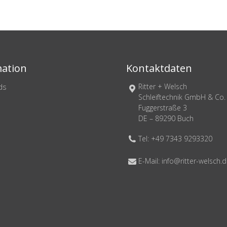
ation
Kontaktdaten
ds
Ritter + Welsch
Schleiftechnik GmbH & Co.
Fuggerstraße 3
DE – 89290 Buch
Tel: +49 7343 9293320
E-Mail: info@ritter-welsch.